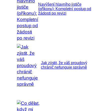
Navýšení hlavního jističe
(příkonu): Kompletní postup od
žádosti po revizi
Jak zjistit, že váš proudový
chránič nefunguje správně