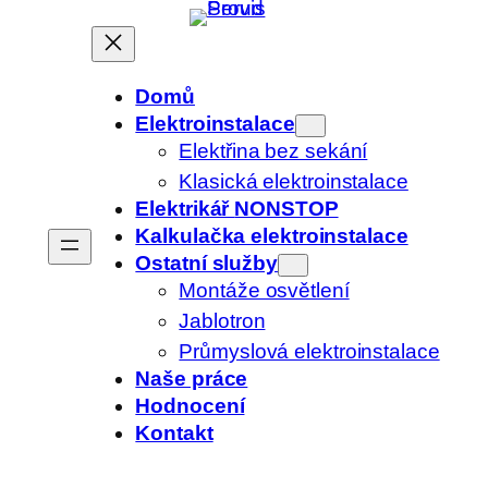
Přeskočit
na
obsah
Domů
Elektroinstalace
Elektřina bez sekání
Klasická elektroinstalace
Elektrikář
NONSTOP
Kalkulačka elektroinstalace
Ostatní služby
Montáže osvětlení
Jablotron
Průmyslová elektroinstalace
Naše práce
Hodnocení
Kontakt