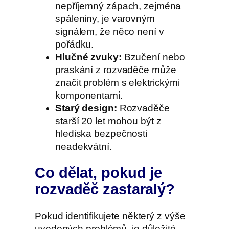
nepříjemný zápach, zejména
spáleniny, je varovným
signálem, že něco není v
pořádku.
Hlučné zvuky:
Bzučení nebo
praskání z rozvaděče může
značit problém s elektrickými
komponentami.
Starý design:
Rozvaděče
starší 20 let mohou být z
hlediska bezpečnosti
neadekvátní.
Co dělat, pokud je
rozvaděč zastaralý?
Pokud identifikujete některý z výše
uvedených problémů, je důležité