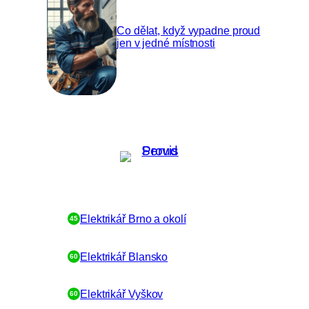
Co dělat, když vypadne proud
jen v jedné místnosti
Dostupnost Elektrikář NONSTOP:
Elektrikář Brno a okolí
45
Elektrikář Blansko
60
Elektrikář Vyškov
60