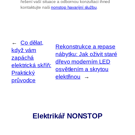
řešení vaší situace a odbornou konzultaci ihned
kontaktujte naši
nonstop havarijní službu
.
←
Co dělat,
Rekonstrukce a repase
když vám
nábytku: Jak oživit staré
zapáchá
dřevo moderním LED
elektrická skříň:
osvětlením a skrytou
Praktický
elektřinou
→
průvodce
Elektrikář NONSTOP