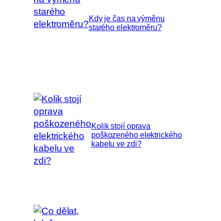
Kdy je čas na výměnu
starého elektroměru?
Kolik stojí oprava
poškozeného elektrického
kabelu ve zdi?