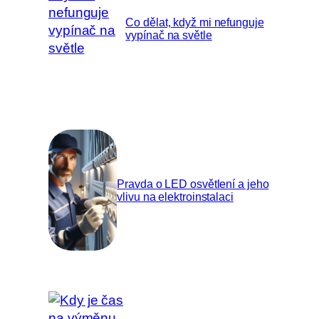
Co dělat, když mi nefunguje
vypínač na světle
Pravda o LED osvětlení a jeho
vlivu na elektroinstalaci