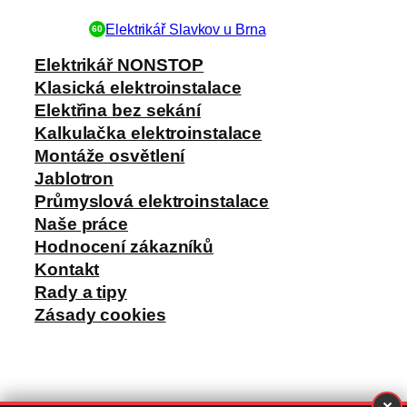
Elektrikář Slavkov u Brna
60
Elektrikář NONSTOP
Klasická elektroinstalace
Elektřina bez sekání
Kalkulačka elektroinstalace
Montáže osvětlení
Jablotron
Průmyslová elektroinstalace
Naše práce
Hodnocení zákazníků
Kontakt
Rady a tipy
Zásady cookies
×
Made with
by
Billvia.cz