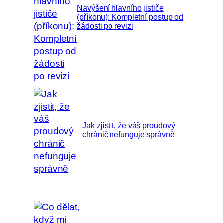
Navýšení hlavního jističe
(příkonu): Kompletní postup od
žádosti po revizi
Jak zjistit, že váš proudový
chránič nefunguje správně