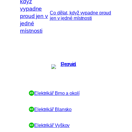
Co dělat, když vypadne proud
jen v jedné místnosti
Dostupnost Elektrikář NONSTOP:
Elektrikář Brno a okolí
45
Elektrikář Blansko
60
Elektrikář Vyškov
60