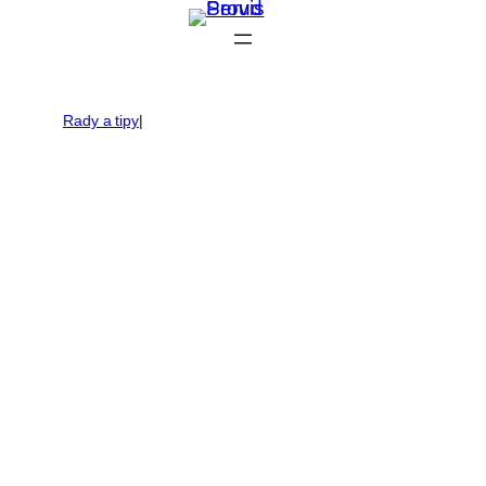
Přeskočit
na
obsah
Rady a tipy
|