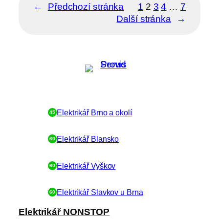
←
Předchozí stránka
1
2
3
4
…
7
Další stránka
→
Dostupnost Elektrikář NONSTOP:
Elektrikář Brno a okolí
45
Elektrikář Blansko
60
Elektrikář Vyškov
60
Elektrikář Slavkov u Brna
60
Elektrikář NONSTOP