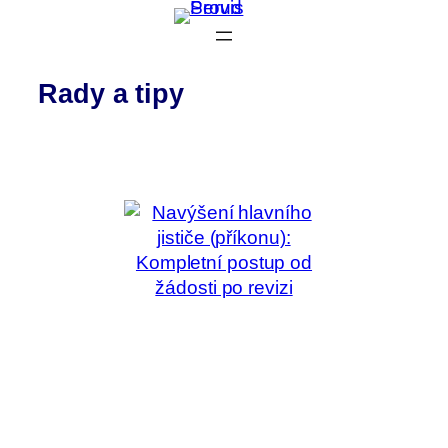
Přeskočit
na
obsah
Rady a tipy