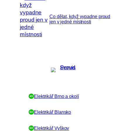
Co dělat, když vypadne proud
jen v jedné místnosti
Dostupnost Elektrikář NONSTOP:
Elektrikář Brno a okolí
45
Elektrikář Blansko
60
Elektrikář Vyškov
60