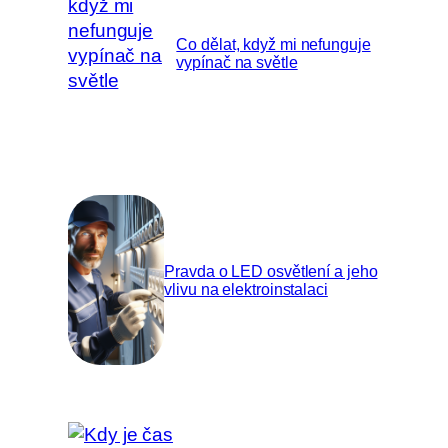
Co dělat, když mi nefunguje
vypínač na světle
Pravda o LED osvětlení a jeho
vlivu na elektroinstalaci