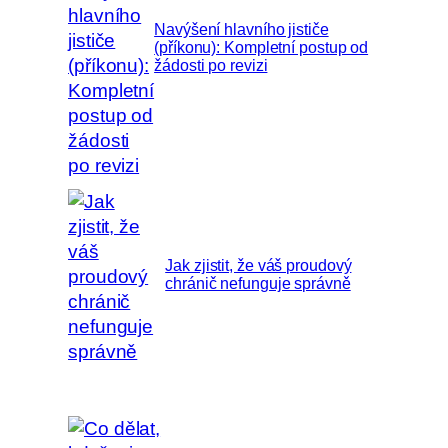
Navýšení hlavního jističe
(příkonu): Kompletní postup od
žádosti po revizi
Jak zjistit, že váš proudový
chránič nefunguje správně